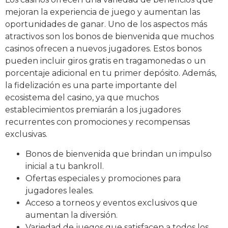
mejoran la experiencia de juego y aumentan las
oportunidades de ganar. Uno de los aspectos más
atractivos son los bonos de bienvenida que muchos
casinos ofrecen a nuevos jugadores. Estos bonos
pueden incluir giros gratis en tragamonedas o un
porcentaje adicional en tu primer depósito. Además,
la fidelización es una parte importante del
ecosistema del casino, ya que muchos
establecimientos premiarán a los jugadores
recurrentes con promociones y recompensas
exclusivas.
Bonos de bienvenida que brindan un impulso
inicial a tu bankroll.
Ofertas especiales y promociones para
jugadores leales.
Acceso a torneos y eventos exclusivos que
aumentan la diversión.
Variedad de juegos que satisfacen a todos los