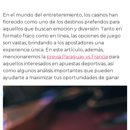
En el mundo del entretenimiento, los casinos han
florecido como uno de los destinos preferidos para
aquellos que buscan emoción y diversión. Tanto en
formato físico como en línea, las opciones de juego
son vastas, brindando a los apostadores una
experiencia única. En este artículo, además,
mencionaremos la
previa Paraguay vs Francia
para
aquellos interesados en apuestas deportivas, así
como algunos análisis importantes que pueden
ayudarte a maximizar tus oportunidades de ganar.