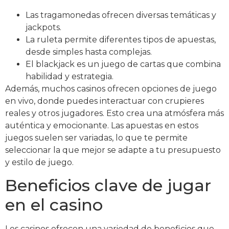
Las tragamonedas ofrecen diversas temáticas y
jackpots.
La ruleta permite diferentes tipos de apuestas,
desde simples hasta complejas.
El blackjack es un juego de cartas que combina
habilidad y estrategia.
Además, muchos casinos ofrecen opciones de juego
en vivo, donde puedes interactuar con crupieres
reales y otros jugadores. Esto crea una atmósfera más
auténtica y emocionante. Las apuestas en estos
juegos suelen ser variadas, lo que te permite
seleccionar la que mejor se adapte a tu presupuesto
y estilo de juego.
Beneficios clave de jugar
en el casino
Los casinos ofrecen una variedad de beneficios que