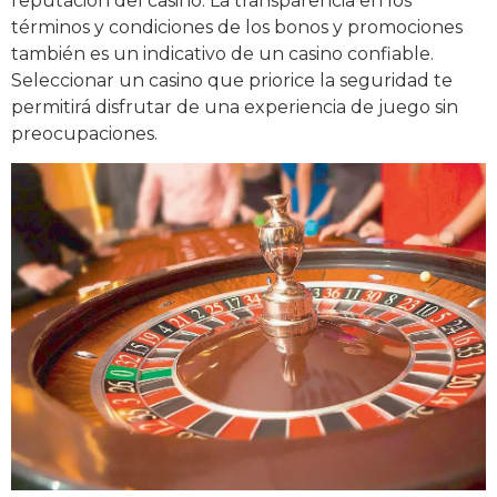
reputación del casino. La transparencia en los
términos y condiciones de los bonos y promociones
también es un indicativo de un casino confiable.
Seleccionar un casino que priorice la seguridad te
permitirá disfrutar de una experiencia de juego sin
preocupaciones.