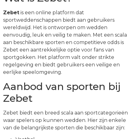
Zebet
is een online platform dat
sportweddenschappen biedt aan gebruikers
wereldwijd. Het is ontworpen om wedden
eenvoudig, leuk en veilig te maken. Met een scala
aan beschikbare sporten en competitieve odds is
Zebet een aantrekkelijke optie voor fans van
sportgokken. Het platform valt onder strikte
regelgeving en biedt gebruikers een veilige en
eerlijke speelomgeving.
Aanbod van sporten bij
Zebet
Zebet biedt een breed scala aan sportcategorieën
waar spelers op kunnen wedden. Hier zijn enkele
van de belangrijkste sporten die beschikbaar zijn: