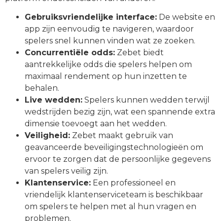
Gebruiksvriendelijke interface:
De website en
app zijn eenvoudig te navigeren, waardoor
spelers snel kunnen vinden wat ze zoeken.
Concurrentiële odds:
Zebet biedt
aantrekkelijke odds die spelers helpen om
maximaal rendement op hun inzetten te
behalen.
Live wedden:
Spelers kunnen wedden terwijl
wedstrijden bezig zijn, wat een spannende extra
dimensie toevoegt aan het wedden.
Veiligheid:
Zebet maakt gebruik van
geavanceerde beveiligingstechnologieën om
ervoor te zorgen dat de persoonlijke gegevens
van spelers veilig zijn.
Klantenservice:
Een professioneel en
vriendelijk klantenserviceteam is beschikbaar
om spelers te helpen met al hun vragen en
problemen.