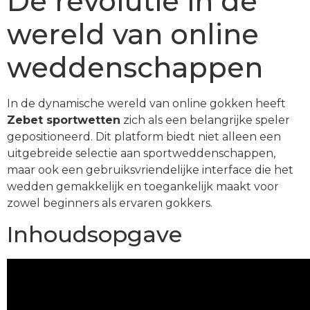
De revolutie in de
wereld van online
weddenschappen
In de dynamische wereld van online gokken heeft
Zebet sportwetten
zich als een belangrijke speler
gepositioneerd. Dit platform biedt niet alleen een
uitgebreide selectie aan sportweddenschappen,
maar ook een gebruiksvriendelijke interface die het
wedden gemakkelijk en toegankelijk maakt voor
zowel beginners als ervaren gokkers.
Inhoudsopgave