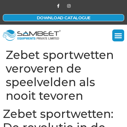
DOWNLOAD CATALOGUE
Contact Us
Zebet sportwetten
veroveren de
speelvelden als
nooit tevoren
Zebet sportwetten: