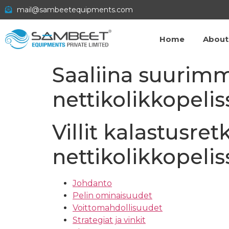
mail@sambeetequipments.com
Home
About
Saaliina suurimm
nettikolikkopelis
Villit kalastusre
nettikolikkopelis
Johdanto
Pelin ominaisuudet
Voittomahdollisuudet
Strategiat ja vinkit