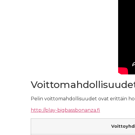
Voittomahdollisuude
Pelin voittomahdollisuudet ovat erittäin h
http://play-bigbassbonanza.fi
Voittoyhd