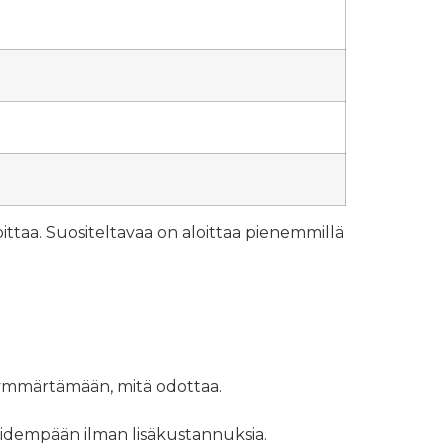
ittaa. Suositeltavaa on aloittaa pienemmillä
 ymmärtämään, mitä odottaa.
 pidempään ilman lisäkustannuksia.