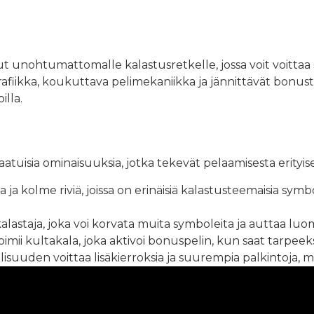
nut unohtumattomalle kalastusretkelle, jossa voit voitta
grafiikka, koukuttava pelimekaniikka ja jännittävät bonus
illa.
aatuisia ominaisuuksia, jotka tekevät pelaamisesta erityis
laa ja kolme riviä, joissa on erinäisiä kalastusteemaisia symb
alastaja, joka voi korvata muita symboleita ja auttaa luo
mii kultakala, joka aktivoi bonuspelin, kun saat tarpeeksi n
suuden voittaa lisäkierroksia ja suurempia palkintoja, mik