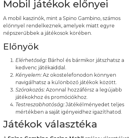
Mobil játékok előnyei
A mobil kaszinók, mint a Spino Gambino, számos
előnnyel rendelkeznek, amelyek miatt egyre
népszerűbbek a játékosok körében.
Előnyök
Elérhetőség:
Bárhol és bármikor játszhatsz a
kedvenc játékaiddal.
Kényelem:
Az okostelefonodon könnyen
navigálhatsz a különböző játékok között.
Szórakozás:
Azonnal hozzáférsz a legújabb
játékokhoz és promóciókhoz.
Testreszabhatóság:
Játékélményedet teljes
mértékben a saját igényeidhez igazíthatod.
Játékok választéka