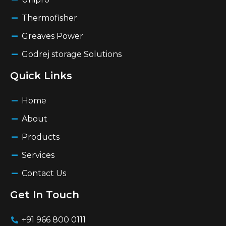
Thermofisher
Greaves Power
Godrej storage Solutions
Quick Links
Home
About
Products
Services
Contact Us
Get In Touch
+91 966 800 0111