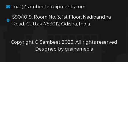
mail@sambeetequipments.com
590/1019, Room No. 3, 1st Floor, Nadibandha
Road, Cuttak-753012 Odisha, India
Copyright © Sambeet 2023. All rights reserved
Designed by
grainemedia