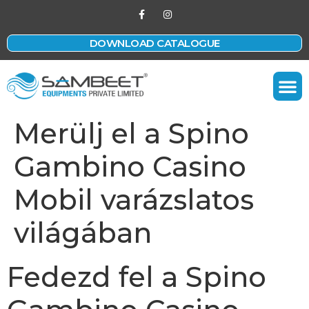
DOWNLOAD CATALOGUE
Contact Us
Merülj el a Spino
Gambino Casino
Mobil varázslatos
világában
Fedezd fel a Spino