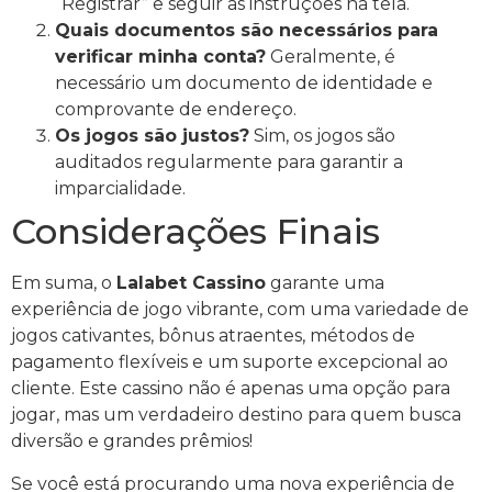
“Registrar” e seguir as instruções na tela.
Quais documentos são necessários para
verificar minha conta?
Geralmente, é
necessário um documento de identidade e
comprovante de endereço.
Os jogos são justos?
Sim, os jogos são
auditados regularmente para garantir a
imparcialidade.
Considerações Finais
Em suma, o
Lalabet Cassino
garante uma
experiência de jogo vibrante, com uma variedade de
jogos cativantes, bônus atraentes, métodos de
pagamento flexíveis e um suporte excepcional ao
cliente. Este cassino não é apenas uma opção para
jogar, mas um verdadeiro destino para quem busca
diversão e grandes prêmios!
Se você está procurando uma nova experiência de