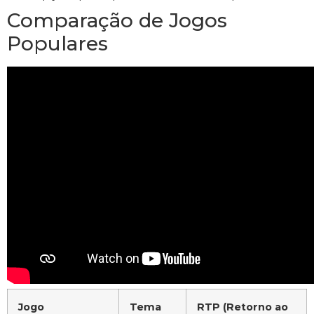
Comparação de Jogos
Populares
Jogo
Tema
RTP (Retorno ao