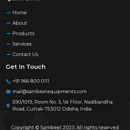
Home
About
Products
Services
Contact Us
Get In Touch
+91 966 800 0111
mail@sambeetequipments.com
590/1019, Room No. 3, 1st Floor, Nadibandha
Road, Cuttak-753012 Odisha, India
Copyright © Sambeet 2023. All rights reserved