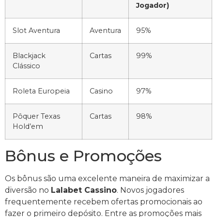
Jogador)
Slot Aventura
Aventura
95%
Blackjack
Cartas
99%
Clássico
Roleta Europeia
Casino
97%
Pôquer Texas
Cartas
98%
Hold’em
Bônus e Promoções
Os bônus são uma excelente maneira de maximizar a
diversão no
Lalabet Cassino
. Novos jogadores
frequentemente recebem ofertas promocionais ao
fazer o primeiro depósito. Entre as promoções mais