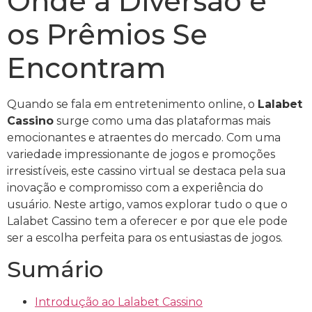
Onde a Diversão e
os Prêmios Se
Encontram
Quando se fala em entretenimento online, o
Lalabet
Cassino
surge como uma das plataformas mais
emocionantes e atraentes do mercado. Com uma
variedade impressionante de jogos e promoções
irresistíveis, este cassino virtual se destaca pela sua
inovação e compromisso com a experiência do
usuário. Neste artigo, vamos explorar tudo o que o
Lalabet Cassino tem a oferecer e por que ele pode
ser a escolha perfeita para os entusiastas de jogos.
Sumário
Introdução ao Lalabet Cassino