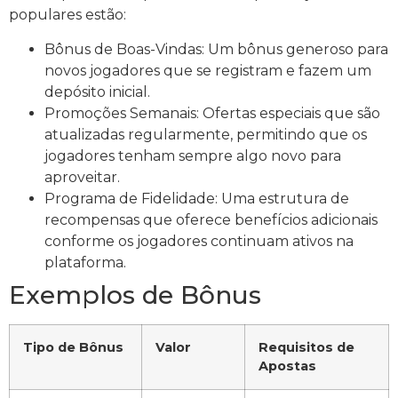
populares estão:
Bônus de Boas-Vindas: Um bônus generoso para
novos jogadores que se registram e fazem um
depósito inicial.
Promoções Semanais: Ofertas especiais que são
atualizadas regularmente, permitindo que os
jogadores tenham sempre algo novo para
aproveitar.
Programa de Fidelidade: Uma estrutura de
recompensas que oferece benefícios adicionais
conforme os jogadores continuam ativos na
plataforma.
Exemplos de Bônus
Tipo de Bônus
Valor
Requisitos de
Apostas