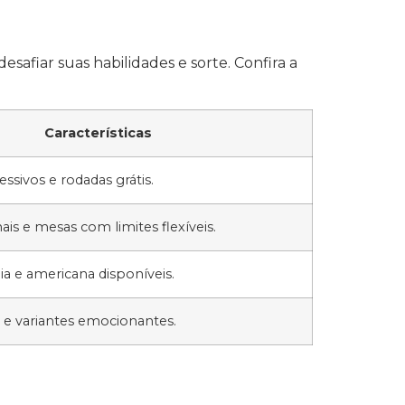
safiar suas habilidades e sorte. Confira a
Características
ssivos e rodadas grátis.
is e mesas com limites flexíveis.
a e americana disponíveis.
s e variantes emocionantes.