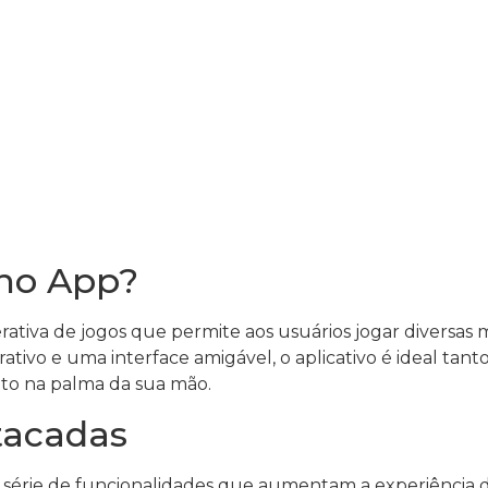
ino App?
rativa de jogos que permite aos usuários jogar diversas
tivo e uma interface amigável, o aplicativo é ideal tan
to na palma da sua mão.
tacadas
érie de funcionalidades que aumentam a experiência d