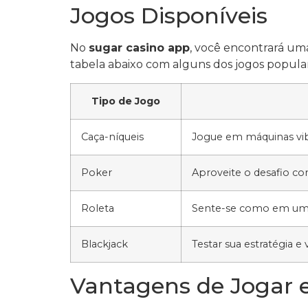
Jogos Disponíveis
No
sugar casino app
, você encontrará uma
tabela abaixo com alguns dos jogos popular
Tipo de Jogo
Caça-níqueis
Jogue em máquinas vib
Poker
Aproveite o desafio co
Roleta
Sente-se como em um c
Blackjack
Testar sua estratégia e 
Vantagens de Jogar