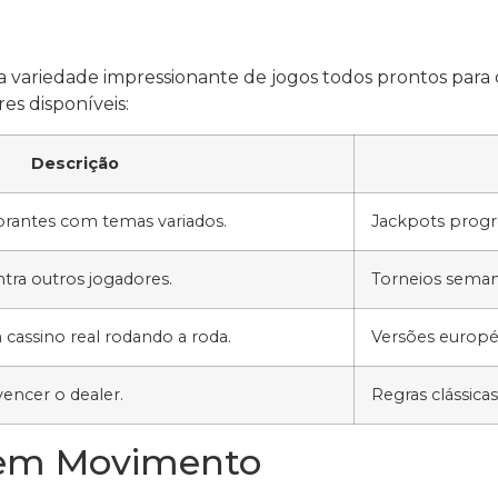
 variedade impressionante de jogos todos prontos para de
es disponíveis:
Descrição
rantes com temas variados.
Jackpots progre
ntra outros jogadores.
Torneios semana
assino real rodando a roda.
Versões européi
vencer o dealer.
Regras clássica
 em Movimento