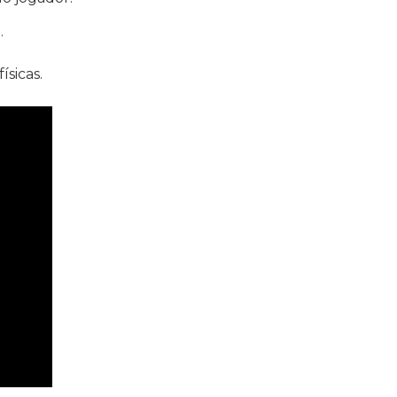
.
sicas.