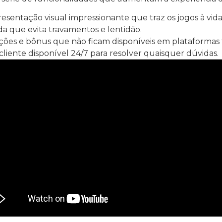
sentação visual impressionante que traz os jogos à vida
da que evita travamentos e lentidão.
es e bônus que não ficam disponíveis em plataformas fí
iente disponível 24/7 para resolver quaisquer dúvidas.