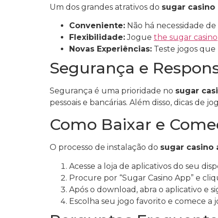
Um dos grandes atrativos do
sugar casino
Conveniente:
Não há necessidade de s
Flexibilidade:
Jogue
the sugar casino
Novas Experiências:
Teste jogos que n
Segurança e Respons
Segurança é uma prioridade no
sugar cas
pessoais e bancárias. Além disso, dicas de 
Como Baixar e Começ
O processo de instalação do
sugar casino
Acesse a loja de aplicativos do seu dis
Procure por “Sugar Casino App” e cliq
Após o download, abra o aplicativo e si
Escolha seu jogo favorito e comece a j