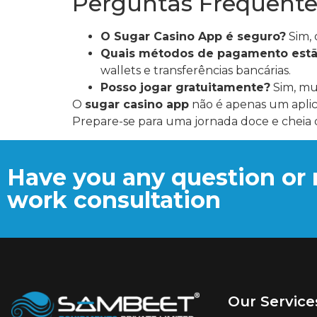
Perguntas Frequente
O Sugar Casino App é seguro?
Sim, 
Quais métodos de pagamento estã
wallets e transferências bancárias.
Posso jogar gratuitamente?
Sim, mu
O
sugar casino app
não é apenas um aplic
Prepare-se para uma jornada doce e cheia 
Have you any question or 
work consultation
Our Service