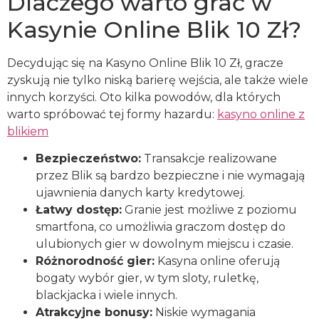
Dlaczego warto grać w
Kasynie Online Blik 10 Zł?
Decydując się na Kasyno Online Blik 10 Zł, gracze
zyskują nie tylko niską barierę wejścia, ale także wiele
innych korzyści. Oto kilka powodów, dla których
warto spróbować tej formy hazardu:
kasyno online z
blikiem
Bezpieczeństwo:
Transakcje realizowane
przez Blik są bardzo bezpieczne i nie wymagają
ujawnienia danych karty kredytowej.
Łatwy dostęp:
Granie jest możliwe z poziomu
smartfona, co umożliwia graczom dostęp do
ulubionych gier w dowolnym miejscu i czasie.
Różnorodność gier:
Kasyna online oferują
bogaty wybór gier, w tym sloty, ruletkę,
blackjacka i wiele innych.
Atrakcyjne bonusy:
Niskie wymagania