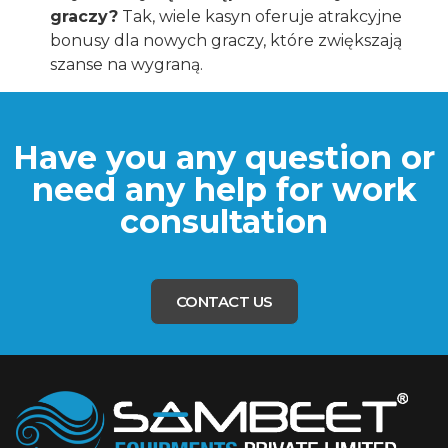
graczy?
Tak, wiele kasyn oferuje atrakcyjne
bonusy dla nowych graczy, które zwiększają
szanse na wygraną.
Have you any question or
need any help for work
consultation
CONTACT US