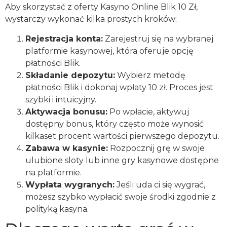
Aby skorzystać z oferty Kasyno Online Blik 10 Zł,
wystarczy wykonać kilka prostych kroków:
Rejestracja konta:
Zarejestruj się na wybranej
platformie kasynowej, która oferuje opcję
płatności Blik.
Składanie depozytu:
Wybierz metodę
płatności Blik i dokonaj wpłaty 10 zł. Proces jest
szybki i intuicyjny.
Aktywacja bonusu:
Po wpłacie, aktywuj
dostępny bonus, który często może wynosić
kilkaset procent wartości pierwszego depozytu.
Zabawa w kasynie:
Rozpocznij grę w swoje
ulubione sloty lub inne gry kasynowe dostępne
na platformie.
Wypłata wygranych:
Jeśli uda ci się wygrać,
możesz szybko wypłacić swoje środki zgodnie z
polityką kasyna.