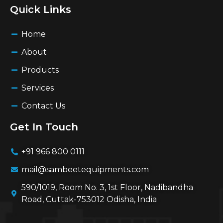
Quick Links
Home
About
Products
Services
Contact Us
Get In Touch
+91 966 800 0111
mail@sambeetequipments.com
590/1019, Room No. 3, 1st Floor, Nadibandha
Road, Cuttak-753012 Odisha, India