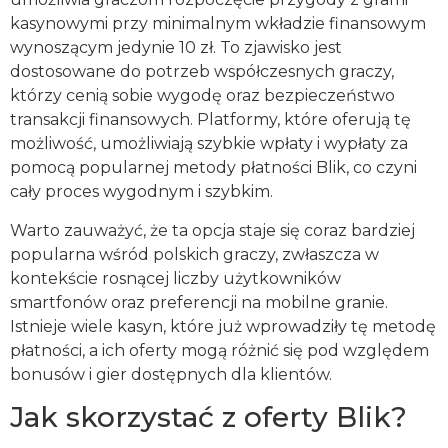
kasynowymi przy minimalnym wkładzie finansowym
wynoszącym jedynie 10 zł. To zjawisko jest
dostosowane do potrzeb współczesnych graczy,
którzy cenią sobie wygodę oraz bezpieczeństwo
transakcji finansowych. Platformy, które oferują tę
możliwość, umożliwiają szybkie wpłaty i wypłaty za
pomocą popularnej metody płatności Blik, co czyni
cały proces wygodnym i szybkim.
Warto zauważyć, że ta opcja staje się coraz bardziej
popularna wśród polskich graczy, zwłaszcza w
kontekście rosnącej liczby użytkowników
smartfonów oraz preferencji na mobilne granie.
Istnieje wiele kasyn, które już wprowadziły tę metodę
płatności, a ich oferty mogą różnić się pod względem
bonusów i gier dostępnych dla klientów.
Jak skorzystać z oferty Blik?