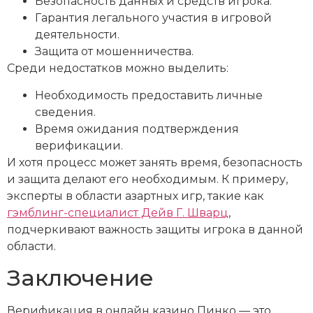
Безопасность данных и средств игрока.
Гарантия легального участия в игровой
деятельности.
Защита от мошенничества.
Среди недостатков можно выделить:
Необходимость предоставить личные
сведения.
Время ожидания подтверждения
верификации.
И хотя процесс может занять время, безопасность
и защита делают его необходимым. К примеру,
эксперты в области азартных игр, такие как
гэмблинг-специалист Дейв Г. Шварц
,
подчеркивают важность защиты игрока в данной
области.
Заключение
Верификация в онлайн казино Пинко — это