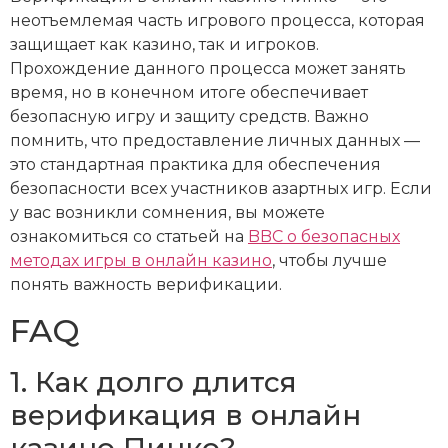
неотъемлемая часть игрового процесса, которая
защищает как казино, так и игроков.
Прохождение данного процесса может занять
время, но в конечном итоге обеспечивает
безопасную игру и защиту средств. Важно
помнить, что предоставление личных данных —
это стандартная практика для обеспечения
безопасности всех участников азартных игр. Если
у вас возникли сомнения, вы можете
ознакомиться со статьей на
BBC о безопасных
методах игры в онлайн казино
, чтобы лучше
понять важность верификации.
FAQ
1. Как долго длится
верификация в онлайн
казино Пинко?