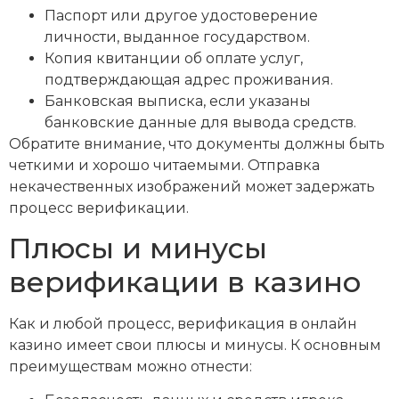
Паспорт или другое удостоверение
личности, выданное государством.
Копия квитанции об оплате услуг,
подтверждающая адрес проживания.
Банковская выписка, если указаны
банковские данные для вывода средств.
Обратите внимание, что документы должны быть
четкими и хорошо читаемыми. Отправка
некачественных изображений может задержать
процесс верификации.
Плюсы и минусы
верификации в казино
Как и любой процесс, верификация в онлайн
казино имеет свои плюсы и минусы. К основным
преимуществам можно отнести: