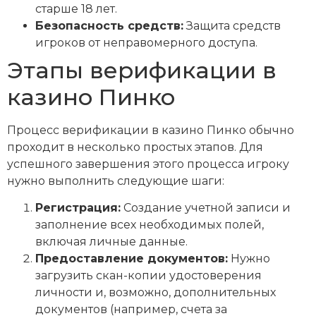
старше 18 лет.
Безопасность средств:
Защита средств
игроков от неправомерного доступа.
Этапы верификации в
казино Пинко
Процесс верификации в казино Пинко обычно
проходит в несколько простых этапов. Для
успешного завершения этого процесса игроку
нужно выполнить следующие шаги:
Регистрация:
Создание учетной записи и
заполнение всех необходимых полей,
включая личные данные.
Предоставление документов:
Нужно
загрузить скан-копии удостоверения
личности и, возможно, дополнительных
документов (например, счета за