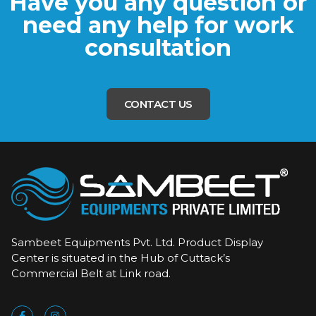
Have you any question or
need any help for work
consultation
CONTACT US
Sambeet Equipments Pvt. Ltd. Product Display
Center is situated in the Hub of Cuttack’s
Commercial Belt at Link road.