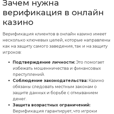
Зачем нужна
верификация в онлайн
казино
Верификация клиентов в онлайн казино имеет
несколько ключевых целей, которые направлены
как на защиту самого заведения, так и на защиту
игроков:
Подтверждение личности:
Это помогает
избежать мошенничества и финансовых
преступлений.
Соблюдение законодательства:
Казино
обязаны следовать местным законам о
защите данных и борьбе с отмыванием
денег.
Защита возрастных ограничений:
Верификация гарантирует, что игроки