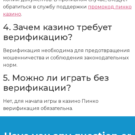
обратиться в службу поддержки
промокод пинко
казино
.
4. Зачем казино требует
верификацию?
Верификация необходима для предотвращения
мошенничества и соблюдения законодательных
норм.
5. Можно ли играть без
верификации?
Нет, для начала игры в казино Пинко
верификация обязательна.