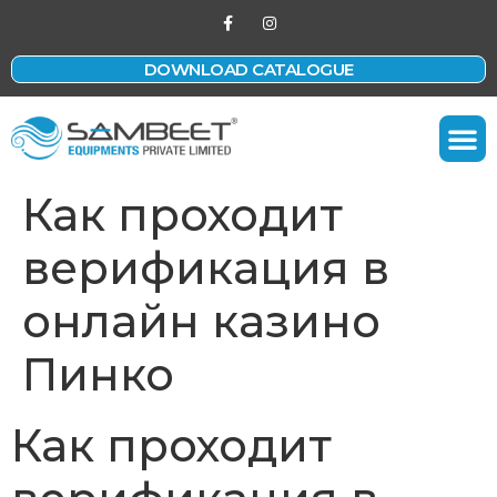
DOWNLOAD CATALOGUE
Contact Us
Как проходит
верификация в
онлайн казино
Пинко
Как проходит