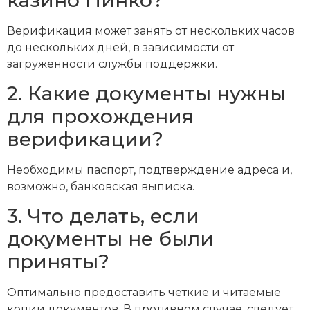
Верификация может занять от нескольких часов
до нескольких дней, в зависимости от
загруженности службы поддержки.
2. Какие документы нужны
для прохождения
верификации?
Необходимы паспорт, подтверждение адреса и,
возможно, банковская выписка.
3. Что делать, если
документы не были
приняты?
Оптимально предоставить четкие и читаемые
копии документов. В противном случае, следует